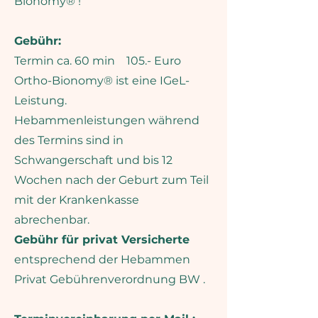
Bionomy® !
Familie achtsam und ganzheitlich 
auf dem Weg in eure neue 
Gebühr:
Lebensphase zu unterstützen.

Termin ca. 60 min 105.- Euro
​
Gerne biete ich dir Ortho-
Ortho-Bionomy® ist eine IGeL-
Bionomy® auch außerhalb von 
Leistung.
Schwangerschaft und Geburt an.​

Hebammenleistungen während
des Termins sind in
​Mein Wissen und meine 
Schwangerschaft und bis 12
Erfahrung gebe ich seit 2023 als 
Lehrkraft für Ortho-Bionomy® mit 
Wochen nach der Geburt zum Teil
viel Herzblut an Hebammen und 
mit der Krankenkasse
Interessierte in Ausbildungs- und 
abrechenbar.
Fortbildungsseminaren weiter.​​
Gebühr für privat Versicherte
entsprechend der Hebammen
Privat Gebührenverordnung BW .