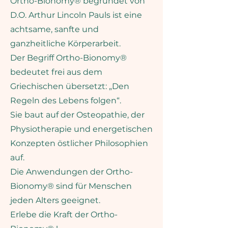
Ortho-Bionomy® begründet von
Mittlerweile hat Ortho-Bionomy® 
einen großen Raum und 
D.O. Arthur Lincoln Pauls ist eine
Stellenwert in meiner Arbeit und 
achtsame, sanfte und
meinem Leben eingenommen.

ganzheitliche Körperarbeit.
Der Begriff Ortho-Bionomy®
Menschen, und als Hebamme 
bedeutet frei aus dem
besonders Schwangere, 
Griechischen übersetzt: „Den
Wöchnerinnen und Babys, 
ganzheitlich auf ihrem Weg zu 
Regeln des Lebens folgen“.
begleiten und die individuelle, 
Sie baut auf der Osteopathie, der
ureigene Entfaltung zu 
Physiotherapie und energetischen
unterstützen bereitet mir große 
Konzepten östlicher Philosophien
Freude.

auf.
Als Hebamme liegt mir besonders 
Die Anwendungen der Ortho-
Empfängnis, Schwangerschaft, 
Geburt, Wochenbett und die 
Bionomy® sind für Menschen
ersten Monate deines Babys am 
jeden Alters geeignet.​​
Herzen.

Erlebe die Kraft der Ortho-
Ich freue mich dich und deine 