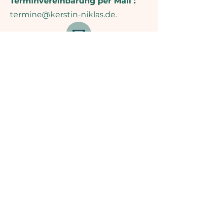
Terminvereinbarung per Mail :
termine@kerstin-niklas.de
.
Was ist bei Körperarbeit
mit
Ortho-Bionomy® zu
beachten:
Informationen zum Termin
Sonstiges