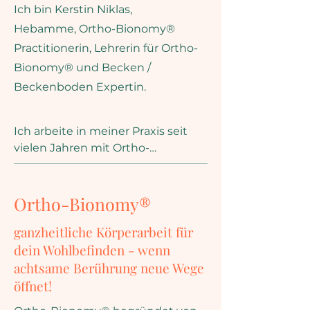
Ich bin Kerstin Niklas,
Hebamme, Ortho-Bionomy®
Practitionerin, Lehrerin für Ortho-
Bionomy® und Becken /
Beckenboden Expertin.
Ich arbeite in meiner Praxis seit 
vielen Jahren mit Ortho-
Bionomy®. 

Als ich vor vielen Jahren Ortho-
Bionomy® auf einer Fortbildung 
Ortho-Bionomy®
kennengelernt habe, war ich von 
ganzheitliche Körperarbeit für
der achtsamen Körperarbeit der 
Ortho-Bionomy® begeistert.

dein Wohlbefinden - wenn
Die Faszination und Begeisterung 
achtsame Berührung neue Wege
für Ortho-Bionomy® ist in den 
öffnet!
Jahren stetig weiter gewachsen. 
